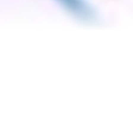
ALIMENTAÇÃO BEBÊ: 4
RECEITAS DE
PAPINHAS SUPER
NUTRITIVAS E DE
RÁPIDO PREPARO.
A alimentação do bebê é essencial para o